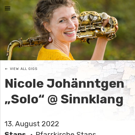
MENU
N
I
C
VIEW ALL GIGS
O
Nicole Johänntgen
L
„Solo“ @ Sinnklang
E
J
13. August 2022
O
Stans
Pfarrkirche Stans