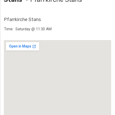
H
Ä
Pfarrkirche Stans
N
Time
Saturday @ 11:30 AM
N
Venue Details
T
G
E
N