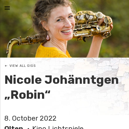
MENU
N
I
C
VIEW ALL GIGS
O
Nicole Johänntgen
L
„Robin“
E
J
8. October 2022
O
Olten
Kino Lichtspiele