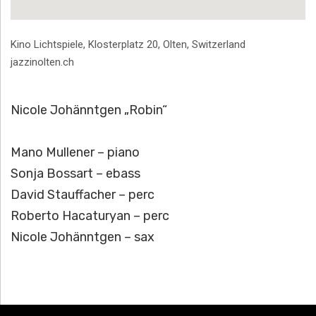
Address
Kino Lichtspiele, Klosterplatz 20
,
Olten
,
Switzerland
jazzinolten.ch
Nicole Johänntgen „Robin“
Mano Mullener – piano
Sonja Bossart – ebass
David Stauffacher – perc
Roberto Hacaturyan – perc
Nicole Johänntgen – sax