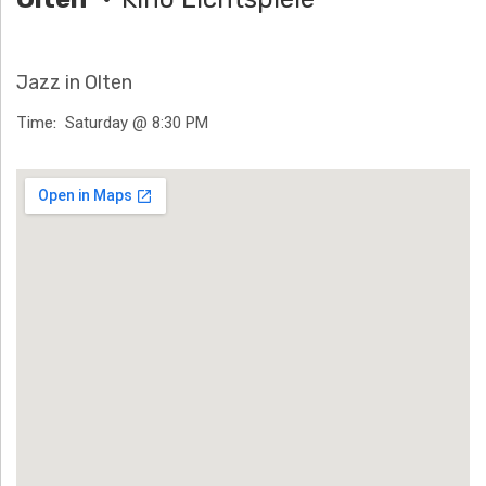
H
Ä
Jazz in Olten
N
Time
Saturday @ 8:30 PM
N
Venue Details
T
G
E
N