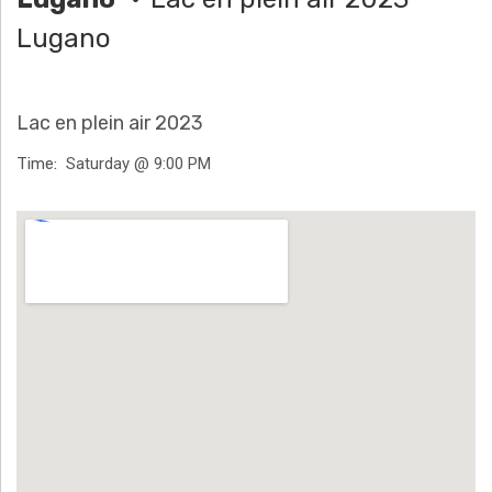
H
Lugano
Ä
N
Lac en plein air 2023
N
Time
Saturday @ 9:00 PM
T
Venue Details
G
E
N