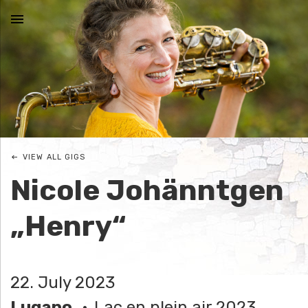
MENU
N
I
C
VIEW ALL GIGS
O
Nicole Johänntgen
L
„Henry“
E
J
22. July 2023
O
Lugano
Lac en plein air 2023