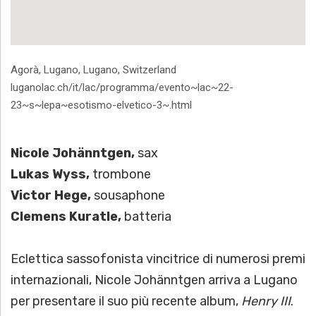
Address
Agorà, Lugano
,
Lugano
,
Switzerland
luganolac.ch/it/lac/programma/evento~lac~22-
23~s~lepa~esotismo-elvetico-3~.html
Nicole Johänntgen,
sax
Lukas Wyss,
trombone
Victor Hege,
sousaphone
Clemens Kuratle,
batteria
Eclettica sassofonista vincitrice di numerosi premi
internazionali, Nicole Johänntgen arriva a Lugano
per presentare il suo più recente album,
Henry III
.