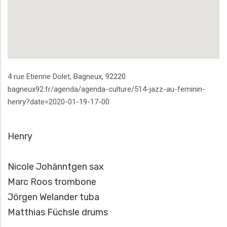
Address
4 rue Etienne Dolet
,
Bagneux
,
92220
bagneux92.fr/agenda/agenda-culture/514-jazz-au-feminin-
henry?date=2020-01-19-17-00
Henry
Nicole Johänntgen sax
Marc Roos trombone
Jörgen Welander tuba
Matthias Füchsle drums