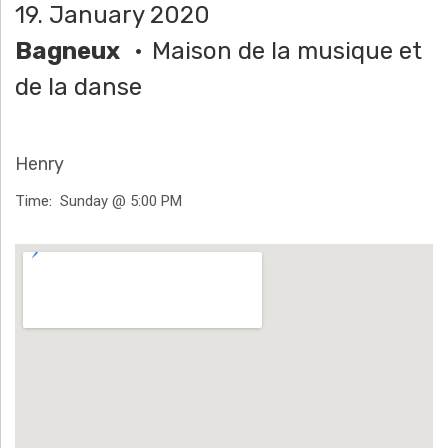
19. January 2020
H
Bagneux
Maison de la musique et
Ä
de la danse
N
N
Henry
T
Time
Sunday @ 5:00 PM
G
Venue Details
E
N