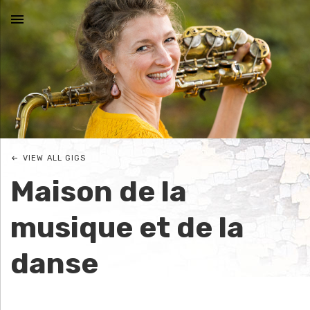
MENU
N
I
C
VIEW ALL GIGS
O
Maison de la
L
musique et de la
E
danse
J
O