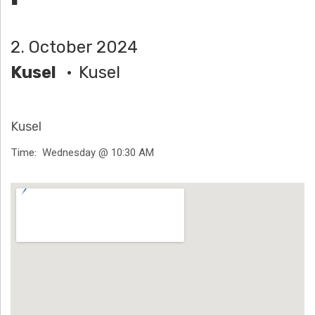
H
Ä
2. October 2024
N
Kusel
Kusel
N
Kusel
T
Time
Wednesday @ 10:30 AM
G
E
Venue Details
N