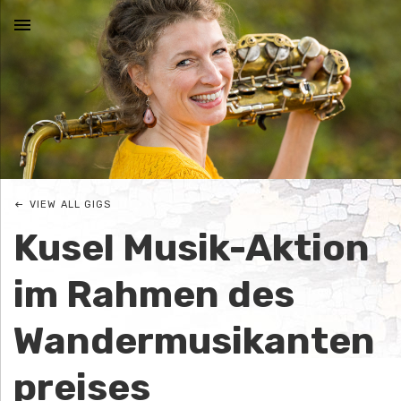
MENU
N
I
C
VIEW ALL GIGS
O
Kusel Musik-Aktion
L
im Rahmen des
E
Wandermusikanten
J
preises
O