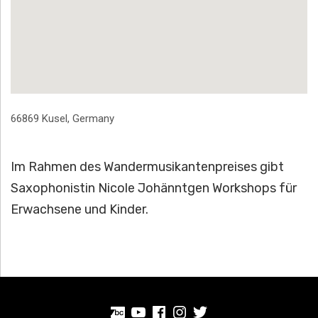
Address
66869
Kusel
,
Germany
Im Rahmen des Wandermusikantenpreises gibt
Saxophonistin Nicole Johänntgen Workshops für
Erwachsene und Kinder.
BandCamp
Youtube
Facebook
Instagram
Twitter